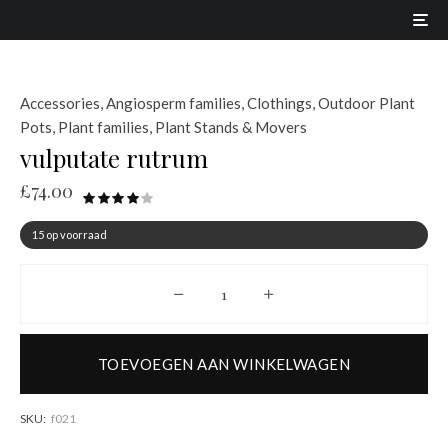
Accessories
,
Angiosperm families
,
Clothings
,
Outdoor Plant
Pots
,
Plant families
,
Plant Stands & Movers
vulputate rutrum
£
74.00
15 op voorraad
vulputate rutrum aantal
TOEVOEGEN AAN WINKELWAGEN
SKU:
f021