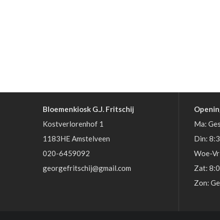
Bloemenkiosk G.J. Fritschij
Openin
Kostverlorenhof 1
Ma: Ges
1183HE Amstelveen
Din: 8:
020-6459092
Woe-Vri
georgefritschij@gmail.com
Zat: 8:
Zon: Ge