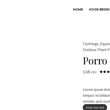
HOME
VOOR BEDRI
Clothings
,
Equis
Outdoor Plant P
Porro
£
68.00
Lorem ipsum dolor
tempor incididun
veniam, quis nos
10 op voorraad