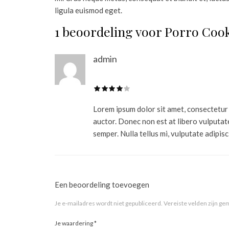
ligula euismod eget.
1 beoordeling voor
Porro Coo
admin
Lorem ipsum dolor sit amet, consectetur a
auctor. Donec non est at libero vulputat
semper. Nulla tellus mi, vulputate adipisci
Een beoordeling toevoegen
Je e-mailadres wordt niet gepubliceerd.
Vereiste velden zijn g
Je waardering
*