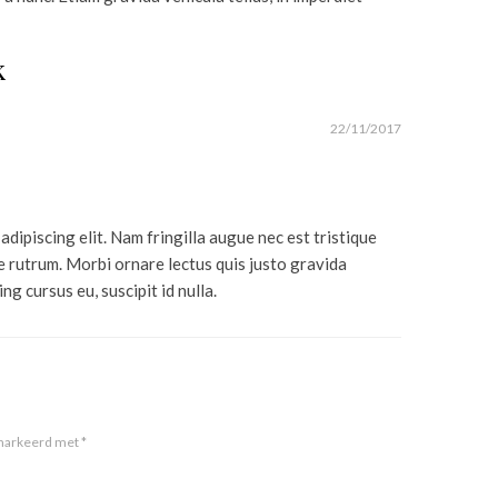
k
22/11/2017
dipiscing elit. Nam fringilla augue nec est tristique
e rutrum. Morbi ornare lectus quis justo gravida
ng cursus eu, suscipit id nulla.
emarkeerd met
*