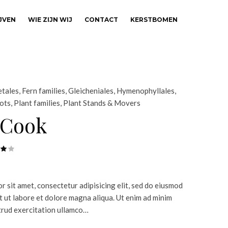
JVEN
WIE ZIJN WIJ
CONTACT
KERSTBOMEN
etales
,
Fern families
,
Gleicheniales
,
Hymenophyllales
,
ots
,
Plant families
,
Plant Stands & Movers
 Cook
 sit amet, consectetur adipisicing elit, sed do eiusmod
t ut labore et dolore magna aliqua. Ut enim ad minim
trud exercitation ullamco…