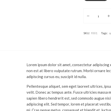
Porro Cook aanta
SKU:
f001
Tags:
a
Lorem ipsum dolor sit amet, consectetur adipiscing e
non est at libero vulputate rutrum. Morbi ornare lect
adipiscing cursus eu, suscipit id nulla.
Pellentesque aliquet, sem eget laoreet ultrices, ip
velit. Donec ac tempus ante. Fusce ultricies massa m
sapien libero hendrerit est, sed commodo augue nisi
adipiscing elit. Sed tempor, lorem et placerat vestibu
mi. Cras neque metus, consequat et blandit et, luctus