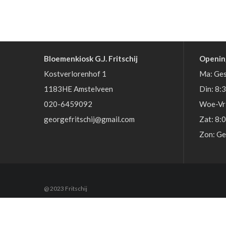
Bloemenkiosk G.J. Fritschij
Openin
Kostverlorenhof 1
Ma: Ges
1183HE Amstelveen
Din: 8:
020-6459092
Woe-Vri
georgefritschij@gmail.com
Zat: 8:
Zon: Ge
@ 2023 Fritschij