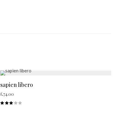
sapien libero
£
74.00
en worden op de productpagina