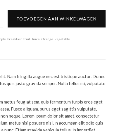
TOEVOEGEN AAN WINKELWAGEN
l
pple
breakfast
fruit
Juice
Orange
vegetable
lit. Nam fringilla augue nec est tristique auctor. Donec
us quis justo gravida semper. Nulla tellus mi, vulputate
sum metus feugiat sem, quis fermentum turpis eros eget
assa. Fusce aliquam, purus eget sagittis vulputate,
 non neque. Lorem ipsum dolor sit amet, consectetur
lum, metus nisi posuere nisl, in accumsan elit odio quis
 a nunc. Etiam gravida vehicula tellus, in imperdiet