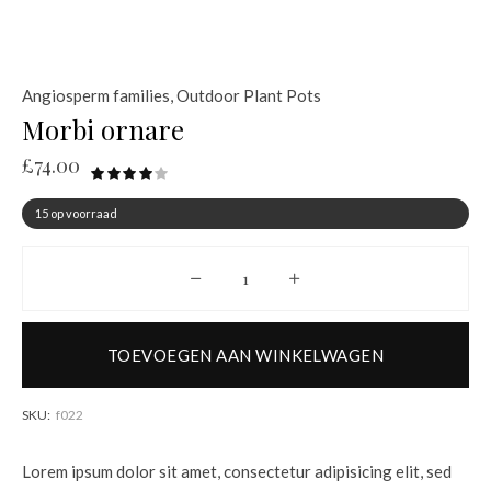
Angiosperm families
,
Outdoor Plant Pots
Morbi ornare
£
74.00
15 op voorraad
Morbi ornare aantal
TOEVOEGEN AAN WINKELWAGEN
SKU:
f022
Lorem ipsum dolor sit amet, consectetur adipisicing elit, sed