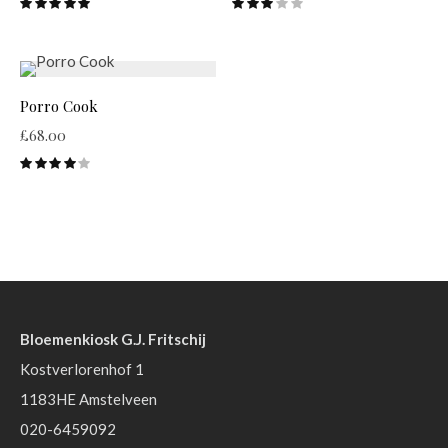
Porro Cook
£
68.00
Bloemenkiosk G.J. Fritschij
Kostverlorenhof 1
1183HE Amstelveen
020-6459092