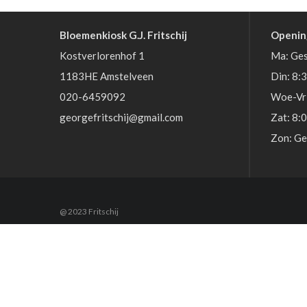
Bloemenkiosk G.J. Fritschij
Openin
Kostverlorenhof 1
Ma: Ges
1183HE Amstelveen
Din: 8:
020-6459092
Woe-Vri
georgefritschij@gmail.com
Zat: 8:
Zon: Ge
@ 2023 Fritschij