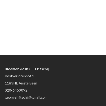
Bloemenkiosk G.J. Fritschij
Kostverlorenhof 1
1183HE Amstelveen
020-6459092
georgefritschij@gmail.com